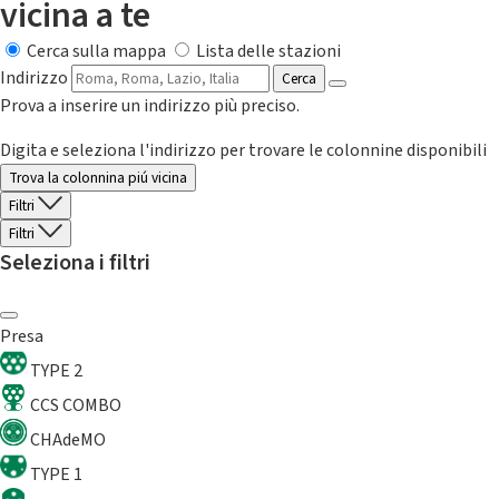
vicina a te
Cerca sulla mappa
Lista delle stazioni
Indirizzo
Cerca
Prova a inserire un indirizzo più preciso.
Digita e seleziona l'indirizzo per trovare le colonnine disponibili
Trova la colonnina piú vicina
Filtri
Filtri
Seleziona i filtri
Presa
TYPE 2
CCS COMBO
CHAdeMO
TYPE 1