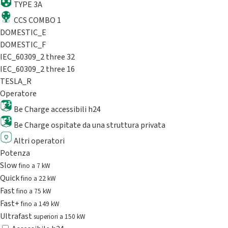
TYPE 3A
CCS COMBO 1
DOMESTIC_E
DOMESTIC_F
IEC_60309_2 three 32
IEC_60309_2 three 16
TESLA_R
Operatore
Be Charge accessibili h24
Be Charge ospitate da una struttura privata
Altri operatori
Potenza
Slow
fino a 7 kW
Quick
fino a 22 kW
Fast
fino a 75 kW
Fast+
fino a 149 kW
Ultrafast
superiori a 150 kW