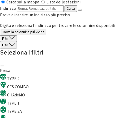
Cerca sulla mappa
Lista delle stazioni
Indirizzo
Cerca
Prova a inserire un indirizzo più preciso.
Digita e seleziona l'indirizzo per trovare le colonnine disponibili
Trova la colonnina piú vicina
Filtri
Filtri
Seleziona i filtri
Presa
TYPE 2
CCS COMBO
CHAdeMO
TYPE 1
TYPE 3A