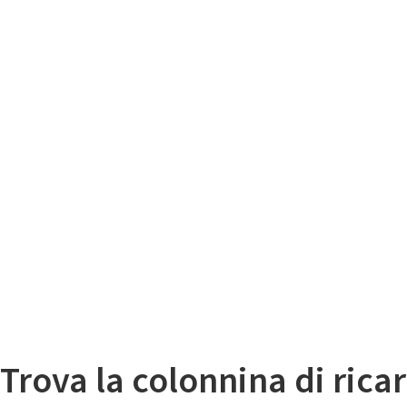
Il
Mappa colonnine di ricarica auto elettriche
Trova la colonnina di ricar