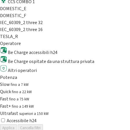
CCS COMBO 1
DOMESTIC_E
DOMESTIC_F
IEC_60309_2 three 32
IEC_60309_2 three 16
TESLA_R
Operatore
Be Charge accessibili h24
Be Charge ospitate da una struttura privata
Altri operatori
Potenza
Slow
fino a 7 kW
Quick
fino a 22 kW
Fast
fino a 75 kW
Fast+
fino a 149 kW
Ultrafast
superiori a 150 kW
Accessibile h24
Applica
Cancella filtri