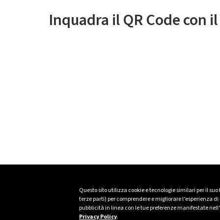
Inquadra il QR Code con i
Questo sito utilizza cookie e tecnologie similari per il suo
terze parti) per comprendere e migliorare l’esperienza di n
pubblicità in linea con le tue preferenze manifestate nell
Privacy Policy
.