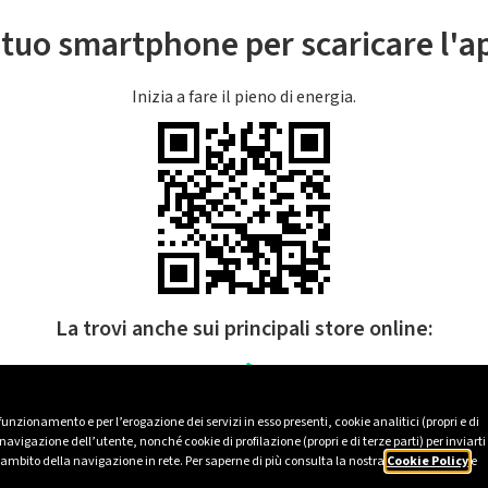
l tuo smartphone per scaricare l'
Inizia a fare il pieno di energia.
La trovi anche sui principali store online:
 funzionamento e per l’erogazione dei servizi in esso presenti, cookie analitici (propri e di
avigazione dell’utente, nonché cookie di profilazione (propri e di terze parti) per inviarti
’ambito della navigazione in rete. Per saperne di più consulta la nostra
Cookie Policy
e