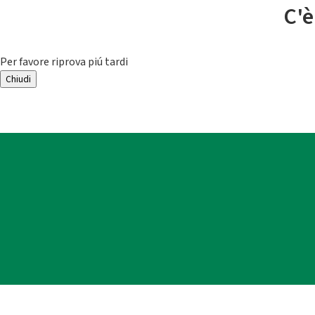
C'è
Per favore riprova piú tardi
Chiudi