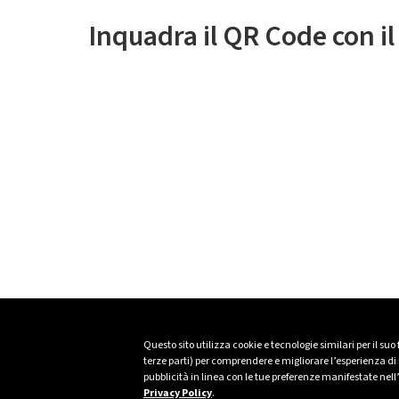
Inquadra il QR Code con i
Questo sito utilizza cookie e tecnologie similari per il suo
terze parti) per comprendere e migliorare l’esperienza di n
pubblicità in linea con le tue preferenze manifestate nell
Privacy Policy
.