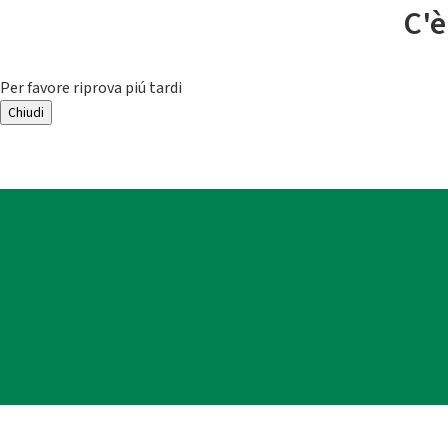
C'è
Per favore riprova piú tardi
Chiudi