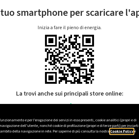
l tuo smartphone per scaricare l'
Inizia a fare il pieno di energia.
La trovi anche sui principali store online:
 funzionamento e per l’erogazione dei servizi in esso presenti, cookie analitici (propri e di
avigazione dell’utente, nonché cookie di profilazione (propri e di terze parti) per inviarti
’ambito della navigazione in rete. Per saperne di più consulta la nostra
Cookie Policy
e