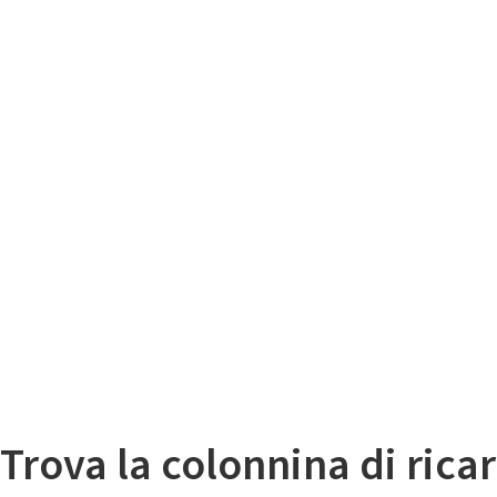
Il
Mappa colonnine di ricarica auto elettriche
Trova la colonnina di ricar