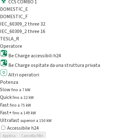
CCS COMBO 1
DOMESTIC_E
DOMESTIC_F
IEC_60309_2 three 32
IEC_60309_2 three 16
TESLA_R
Operatore
Be Charge accessibili h24
Be Charge ospitate da una struttura privata
Altri operatori
Potenza
Slow
fino a 7 kW
Quick
fino a 22 kW
Fast
fino a 75 kW
Fast+
fino a 149 kW
Ultrafast
superiori a 150 kW
Accessibile h24
Applica
Cancella filtri