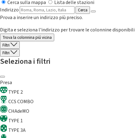
Cerca sulla mappa
Lista delle stazioni
Indirizzo
Cerca
Prova a inserire un indirizzo più preciso.
Digita e seleziona l'indirizzo per trovare le colonnine disponibili
Trova la colonnina piú vicina
Filtri
Filtri
Seleziona i filtri
Presa
TYPE 2
CCS COMBO
CHAdeMO
TYPE 1
TYPE 3A