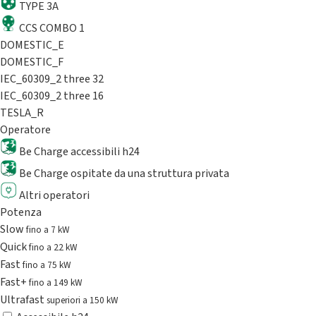
TYPE 3A
CCS COMBO 1
DOMESTIC_E
DOMESTIC_F
IEC_60309_2 three 32
IEC_60309_2 three 16
TESLA_R
Operatore
Be Charge accessibili h24
Be Charge ospitate da una struttura privata
Altri operatori
Potenza
Slow
fino a 7 kW
Quick
fino a 22 kW
Fast
fino a 75 kW
Fast+
fino a 149 kW
Ultrafast
superiori a 150 kW