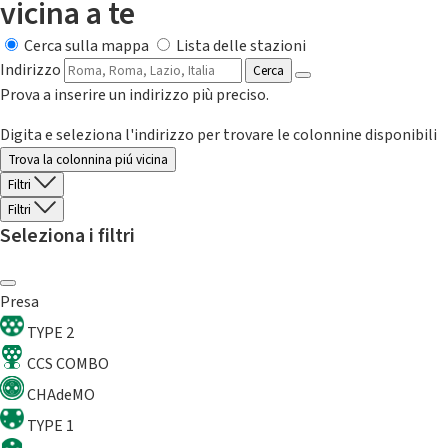
vicina a te
Cerca sulla mappa
Lista delle stazioni
Indirizzo
Cerca
Prova a inserire un indirizzo più preciso.
Digita e seleziona l'indirizzo per trovare le colonnine disponibili
Trova la colonnina piú vicina
Filtri
Filtri
Seleziona i filtri
Presa
TYPE 2
CCS COMBO
CHAdeMO
TYPE 1