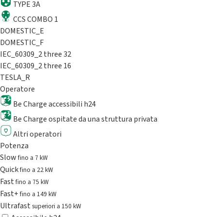
TYPE 3A
CCS COMBO 1
DOMESTIC_E
DOMESTIC_F
IEC_60309_2 three 32
IEC_60309_2 three 16
TESLA_R
Operatore
Be Charge accessibili h24
Be Charge ospitate da una struttura privata
Altri operatori
Potenza
Slow
fino a 7 kW
Quick
fino a 22 kW
Fast
fino a 75 kW
Fast+
fino a 149 kW
Ultrafast
superiori a 150 kW