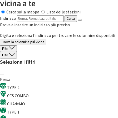
vicina a te
Cerca sulla mappa
Lista delle stazioni
Indirizzo
Cerca
Prova a inserire un indirizzo più preciso.
Digita e seleziona l'indirizzo per trovare le colonnine disponibili
Trova la colonnina piú vicina
Filtri
Filtri
Seleziona i filtri
Presa
TYPE 2
CCS COMBO
CHAdeMO
TYPE 1