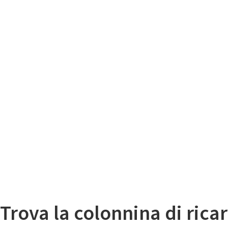
Il
Mappa colonnine di ricarica auto elettriche
Trova la colonnina di ricar