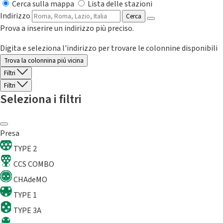
Cerca sulla mappa
Lista delle stazioni
Indirizzo
Cerca
Prova a inserire un indirizzo più preciso.
Digita e seleziona l'indirizzo per trovare le colonnine disponibili
Trova la colonnina piú vicina
Filtri
Filtri
Seleziona i filtri
Presa
TYPE 2
CCS COMBO
CHAdeMO
TYPE 1
TYPE 3A