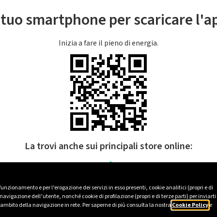
l tuo smartphone per scaricare l'
Inizia a fare il pieno di energia.
La trovi anche sui principali store online:
 funzionamento e per l’erogazione dei servizi in esso presenti, cookie analitici (propri e di
avigazione dell’utente, nonché cookie di profilazione (propri e di terze parti) per inviarti
’ambito della navigazione in rete. Per saperne di più consulta la nostra
Cookie Policy
e