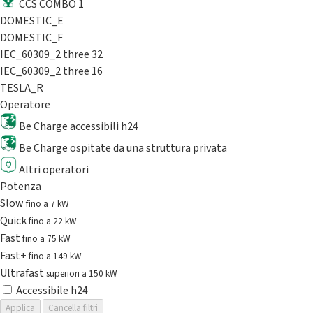
CCS COMBO 1
DOMESTIC_E
DOMESTIC_F
IEC_60309_2 three 32
IEC_60309_2 three 16
TESLA_R
Operatore
Be Charge accessibili h24
Be Charge ospitate da una struttura privata
Altri operatori
Potenza
Slow
fino a 7 kW
Quick
fino a 22 kW
Fast
fino a 75 kW
Fast+
fino a 149 kW
Ultrafast
superiori a 150 kW
Accessibile h24
Applica
Cancella filtri