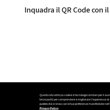
Inquadra il QR Code con i
Questo sito utilizza cookie e tecnologie similari per il suo
terze parti) per comprendere e migliorare l’esperienza di n
pubblicità in linea con le tue preferenze manifestate nell
Privacy Policy
.