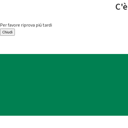
C'è
Per favore riprova piú tardi
Chiudi