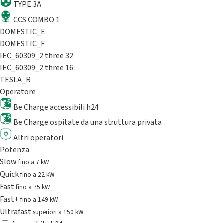
TYPE 3A
CCS COMBO 1
DOMESTIC_E
DOMESTIC_F
IEC_60309_2 three 32
IEC_60309_2 three 16
TESLA_R
Operatore
Be Charge accessibili h24
Be Charge ospitate da una struttura privata
Altri operatori
Potenza
Slow
fino a 7 kW
Quick
fino a 22 kW
Fast
fino a 75 kW
Fast+
fino a 149 kW
Ultrafast
superiori a 150 kW