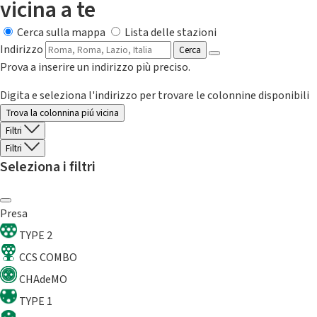
vicina a te
Cerca sulla mappa
Lista delle stazioni
Indirizzo
Cerca
Prova a inserire un indirizzo più preciso.
Digita e seleziona l'indirizzo per trovare le colonnine disponibili
Trova la colonnina piú vicina
Filtri
Filtri
Seleziona i filtri
Presa
TYPE 2
CCS COMBO
CHAdeMO
TYPE 1