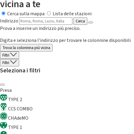
vicina a te
Cerca sulla mappa
Lista delle stazioni
Indirizzo
Cerca
Prova a inserire un indirizzo più preciso.
Digita e seleziona l'indirizzo per trovare le colonnine disponibili
Trova la colonnina piú vicina
Filtri
Filtri
Seleziona i filtri
Presa
TYPE 2
CCS COMBO
CHAdeMO
TYPE 1