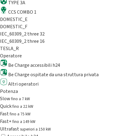
TYPE 3A
CCS COMBO 1
DOMESTIC_E
DOMESTIC_F
IEC_60309_2 three 32
IEC_60309_2 three 16
TESLA_R
Operatore
Be Charge accessibili h24
Be Charge ospitate da una struttura privata
Altri operatori
Potenza
Slow
fino a 7 kW
Quick
fino a 22 kW
Fast
fino a 75 kW
Fast+
fino a 149 kW
Ultrafast
superiori a 150 kW