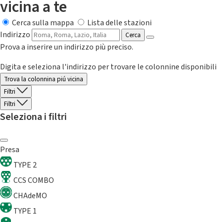
vicina a te
Cerca sulla mappa
Lista delle stazioni
Indirizzo
Cerca
Prova a inserire un indirizzo più preciso.
Digita e seleziona l'indirizzo per trovare le colonnine disponibili
Trova la colonnina piú vicina
Filtri
Filtri
Seleziona i filtri
Presa
TYPE 2
CCS COMBO
CHAdeMO
TYPE 1