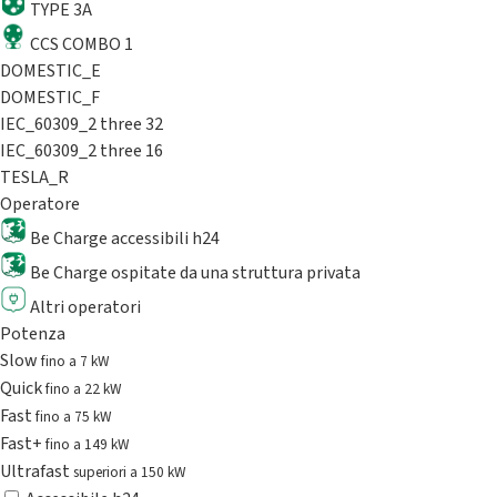
TYPE 3A
CCS COMBO 1
DOMESTIC_E
DOMESTIC_F
IEC_60309_2 three 32
IEC_60309_2 three 16
TESLA_R
Operatore
Be Charge accessibili h24
Be Charge ospitate da una struttura privata
Altri operatori
Potenza
Slow
fino a 7 kW
Quick
fino a 22 kW
Fast
fino a 75 kW
Fast+
fino a 149 kW
Ultrafast
superiori a 150 kW