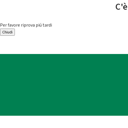
C'è
Per favore riprova piú tardi
Chiudi