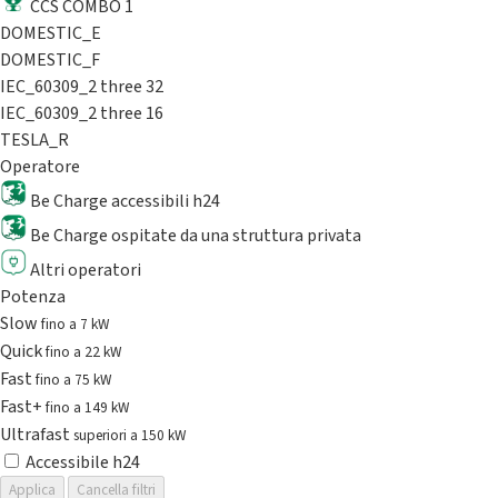
CCS COMBO 1
DOMESTIC_E
DOMESTIC_F
IEC_60309_2 three 32
IEC_60309_2 three 16
TESLA_R
Operatore
Be Charge accessibili h24
Be Charge ospitate da una struttura privata
Altri operatori
Potenza
Slow
fino a 7 kW
Quick
fino a 22 kW
Fast
fino a 75 kW
Fast+
fino a 149 kW
Ultrafast
superiori a 150 kW
Accessibile h24
Applica
Cancella filtri