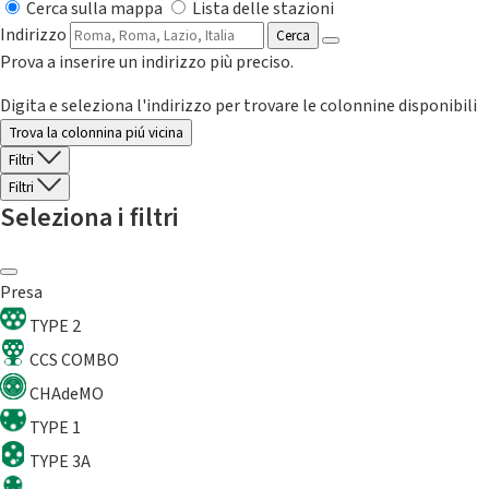
Cerca sulla mappa
Lista delle stazioni
Indirizzo
Cerca
Prova a inserire un indirizzo più preciso.
Digita e seleziona l'indirizzo per trovare le colonnine disponibili
Trova la colonnina piú vicina
Filtri
Filtri
Seleziona i filtri
Presa
TYPE 2
CCS COMBO
CHAdeMO
TYPE 1
TYPE 3A