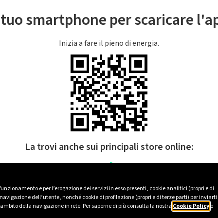
l tuo smartphone per scaricare l'
Inizia a fare il pieno di energia.
La trovi anche sui principali store online:
 funzionamento e per l’erogazione dei servizi in esso presenti, cookie analitici (propri e di
avigazione dell’utente, nonché cookie di profilazione (propri e di terze parti) per inviarti
’ambito della navigazione in rete. Per saperne di più consulta la nostra
Cookie Policy
e