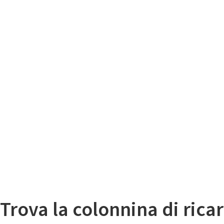
Il
Mappa colonnine di ricarica auto elettriche
Trova la colonnina di ricar