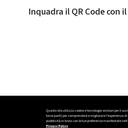
Inquadra il QR Code con i
Questo sito utilizza cookie e tecnologie similari per il suo
terze parti) per comprendere e migliorare l’esperienza di n
pubblicità in linea con le tue preferenze manifestate nell
Privacy Policy
.