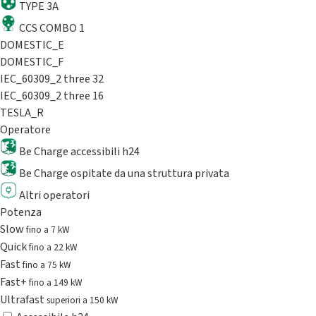
TYPE 3A
CCS COMBO 1
DOMESTIC_E
DOMESTIC_F
IEC_60309_2 three 32
IEC_60309_2 three 16
TESLA_R
Operatore
Be Charge accessibili h24
Be Charge ospitate da una struttura privata
Altri operatori
Potenza
Slow
fino a 7 kW
Quick
fino a 22 kW
Fast
fino a 75 kW
Fast+
fino a 149 kW
Ultrafast
superiori a 150 kW