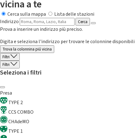
vicina a te
Cerca sulla mappa
Lista delle stazioni
Indirizzo
Cerca
Prova a inserire un indirizzo più preciso.
Digita e seleziona l'indirizzo per trovare le colonnine disponibili
Trova la colonnina piú vicina
Filtri
Filtri
Seleziona i filtri
Presa
TYPE 2
CCS COMBO
CHAdeMO
TYPE 1