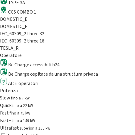
TYPE 3A
CCS COMBO 1
DOMESTIC_E
DOMESTIC_F
IEC_60309_2 three 32
IEC_60309_2 three 16
TESLA_R
Operatore
Be Charge accessibili h24
Be Charge ospitate da una struttura privata
Altri operatori
Potenza
Slow
fino a 7 kW
Quick
fino a 22 kW
Fast
fino a 75 kW
Fast+
fino a 149 kW
Ultrafast
superiori a 150 kW