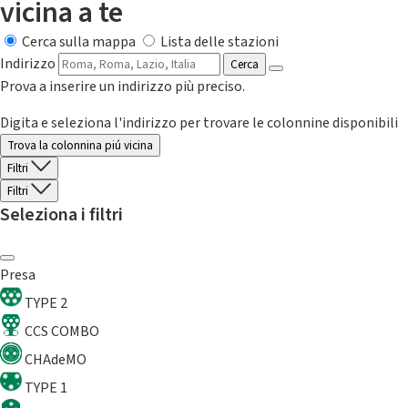
vicina a te
Cerca sulla mappa
Lista delle stazioni
Indirizzo
Cerca
Prova a inserire un indirizzo più preciso.
Digita e seleziona l'indirizzo per trovare le colonnine disponibili
Trova la colonnina piú vicina
Filtri
Filtri
Seleziona i filtri
Presa
TYPE 2
CCS COMBO
CHAdeMO
TYPE 1