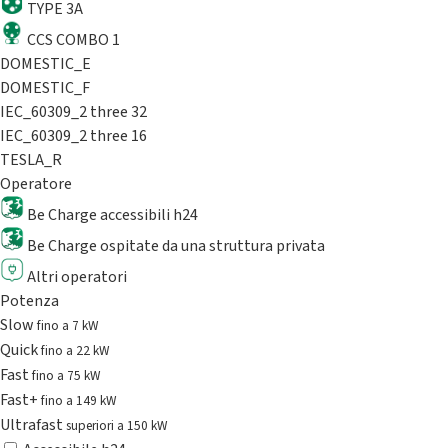
TYPE 3A
CCS COMBO 1
DOMESTIC_E
DOMESTIC_F
IEC_60309_2 three 32
IEC_60309_2 three 16
TESLA_R
Operatore
Be Charge accessibili h24
Be Charge ospitate da una struttura privata
Altri operatori
Potenza
Slow
fino a 7 kW
Quick
fino a 22 kW
Fast
fino a 75 kW
Fast+
fino a 149 kW
Ultrafast
superiori a 150 kW