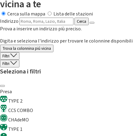
vicina a te
Cerca sulla mappa
Lista delle stazioni
Indirizzo
Cerca
Prova a inserire un indirizzo più preciso.
Digita e seleziona l'indirizzo per trovare le colonnine disponibili
Trova la colonnina piú vicina
Filtri
Filtri
Seleziona i filtri
Presa
TYPE 2
CCS COMBO
CHAdeMO
TYPE 1