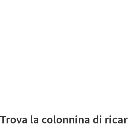
Il
Mappa colonnine di ricarica auto elettriche
Trova la colonnina di ricar