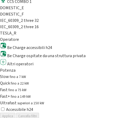
CCS COMBO 1
DOMESTIC_E
DOMESTIC_F
IEC_60309_2 three 32
IEC_60309_2 three 16
TESLA_R
Operatore
Be Charge accessibili h24
Be Charge ospitate da una struttura privata
Altri operatori
Potenza
Slow
fino a 7 kW
Quick
fino a 22 kW
Fast
fino a 75 kW
Fast+
fino a 149 kW
Ultrafast
superiori a 150 kW
Accessibile h24
Applica
Cancella filtri