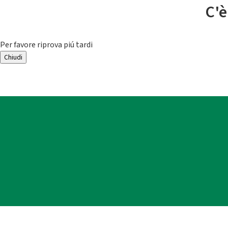
C'è
Per favore riprova piú tardi
Chiudi