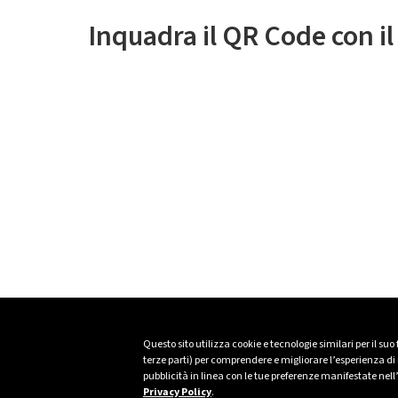
Inquadra il QR Code con i
Questo sito utilizza cookie e tecnologie similari per il suo
terze parti) per comprendere e migliorare l’esperienza di n
pubblicità in linea con le tue preferenze manifestate nell
Privacy Policy
.