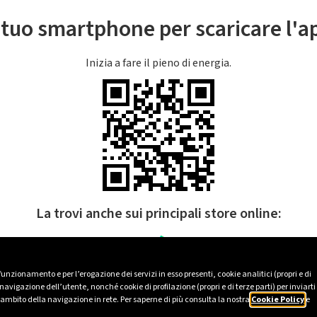
l tuo smartphone per scaricare l'
Inizia a fare il pieno di energia.
La trovi anche sui principali store online:
 funzionamento e per l’erogazione dei servizi in esso presenti, cookie analitici (propri e di
avigazione dell’utente, nonché cookie di profilazione (propri e di terze parti) per inviarti
’ambito della navigazione in rete. Per saperne di più consulta la nostra
Cookie Policy
e