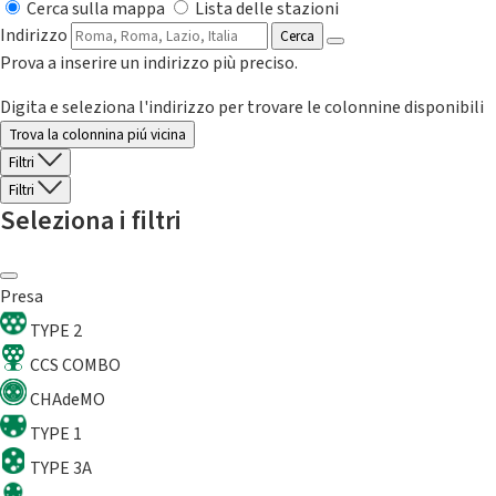
Cerca sulla mappa
Lista delle stazioni
Indirizzo
Cerca
Prova a inserire un indirizzo più preciso.
Digita e seleziona l'indirizzo per trovare le colonnine disponibili
Trova la colonnina piú vicina
Filtri
Filtri
Seleziona i filtri
Presa
TYPE 2
CCS COMBO
CHAdeMO
TYPE 1
TYPE 3A