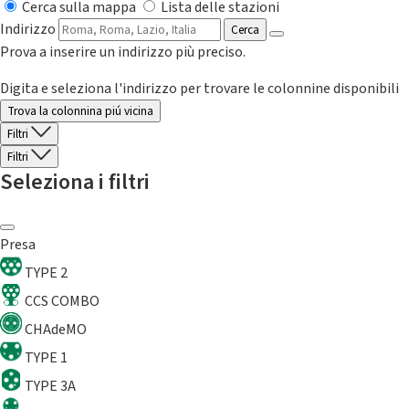
Cerca sulla mappa
Lista delle stazioni
Indirizzo
Cerca
Prova a inserire un indirizzo più preciso.
Digita e seleziona l'indirizzo per trovare le colonnine disponibili
Trova la colonnina piú vicina
Filtri
Filtri
Seleziona i filtri
Presa
TYPE 2
CCS COMBO
CHAdeMO
TYPE 1
TYPE 3A