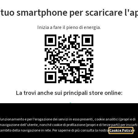
l tuo smartphone per scaricare l'
Inizia a fare il pieno di energia.
La trovi anche sui principali store online:
 funzionamento e per l’erogazione dei servizi in esso presenti, cookie analitici (propri e di
avigazione dell’utente, nonché cookie di profilazione (propri e di terze parti) per inviarti
’ambito della navigazione in rete. Per saperne di più consulta la nostra
Cookie Policy
e