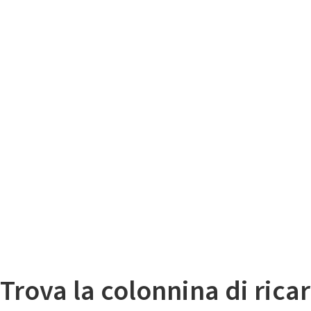
Il
Mappa colonnine di ricarica auto elettriche
Trova la colonnina di ricar