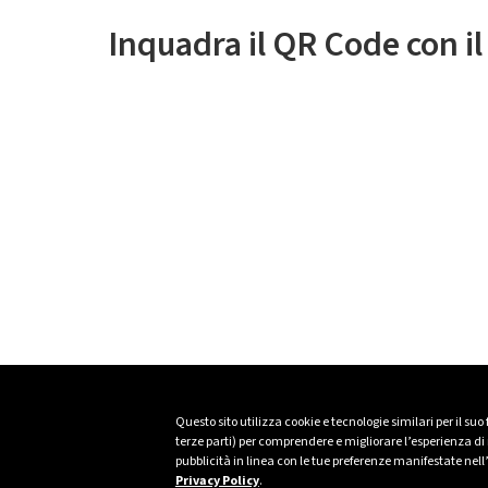
Inquadra il QR Code con i
Questo sito utilizza cookie e tecnologie similari per il suo
terze parti) per comprendere e migliorare l’esperienza di n
pubblicità in linea con le tue preferenze manifestate nell
Privacy Policy
.