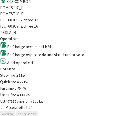
CCS COMBO 1
DOMESTIC_E
DOMESTIC_F
IEC_60309_2 three 32
IEC_60309_2 three 16
TESLA_R
Operatore
Be Charge accessibili h24
Be Charge ospitate da una struttura privata
Altri operatori
Potenza
Slow
fino a 7 kW
Quick
fino a 22 kW
Fast
fino a 75 kW
Fast+
fino a 149 kW
Ultrafast
superiori a 150 kW
Accessibile h24
Applica
Cancella filtri