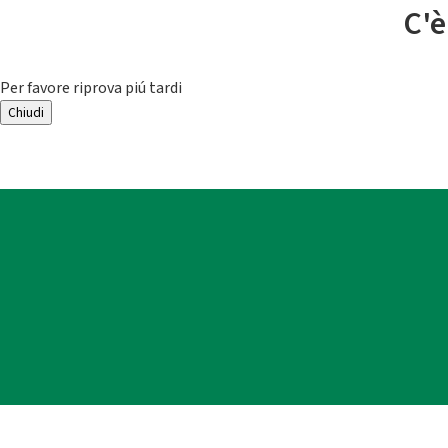
C'è
Per favore riprova piú tardi
Chiudi