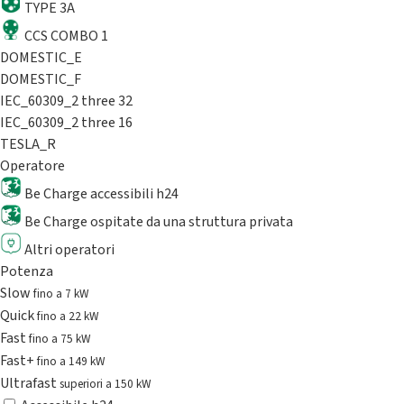
TYPE 3A
CCS COMBO 1
DOMESTIC_E
DOMESTIC_F
IEC_60309_2 three 32
IEC_60309_2 three 16
TESLA_R
Operatore
Be Charge accessibili h24
Be Charge ospitate da una struttura privata
Altri operatori
Potenza
Slow
fino a 7 kW
Quick
fino a 22 kW
Fast
fino a 75 kW
Fast+
fino a 149 kW
Ultrafast
superiori a 150 kW