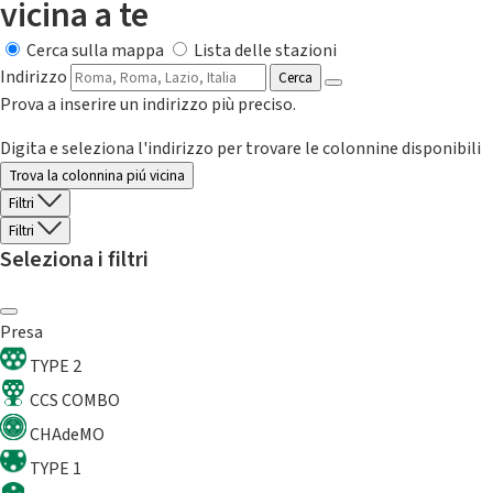
vicina a te
Cerca sulla mappa
Lista delle stazioni
Indirizzo
Cerca
Prova a inserire un indirizzo più preciso.
Digita e seleziona l'indirizzo per trovare le colonnine disponibili
Trova la colonnina piú vicina
Filtri
Filtri
Seleziona i filtri
Presa
TYPE 2
CCS COMBO
CHAdeMO
TYPE 1