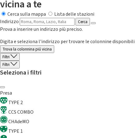
vicina a te
Cerca sulla mappa
Lista delle stazioni
Indirizzo
Cerca
Prova a inserire un indirizzo più preciso.
Digita e seleziona l'indirizzo per trovare le colonnine disponibili
Trova la colonnina piú vicina
Filtri
Filtri
Seleziona i filtri
Presa
TYPE 2
CCS COMBO
CHAdeMO
TYPE 1