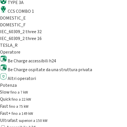
TYPE 3A
CCS COMBO 1
DOMESTIC_E
DOMESTIC_F
IEC_60309_2 three 32
IEC_60309_2 three 16
TESLA_R
Operatore
Be Charge accessibili h24
Be Charge ospitate da una struttura privata
Altri operatori
Potenza
Slow
fino a 7 kW
Quick
fino a 22 kW
Fast
fino a 75 kW
Fast+
fino a 149 kW
Ultrafast
superiori a 150 kW