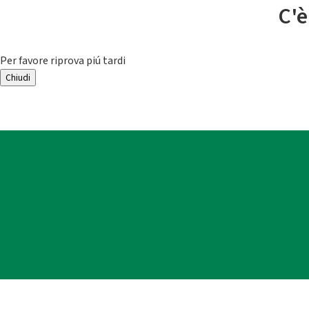
C'è
Per favore riprova piú tardi
Chiudi