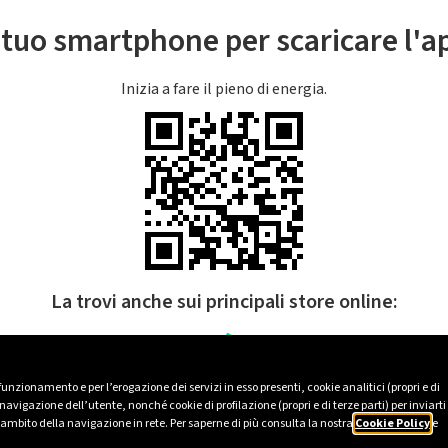
l tuo smartphone per scaricare l'
Inizia a fare il pieno di energia.
La trovi anche sui principali store online:
 funzionamento e per l’erogazione dei servizi in esso presenti, cookie analitici (propri e di
avigazione dell’utente, nonché cookie di profilazione (propri e di terze parti) per inviarti
’ambito della navigazione in rete. Per saperne di più consulta la nostra
Cookie Policy
e