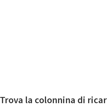
Il
Mappa colonnine di ricarica auto elettriche
Trova la colonnina di ricar