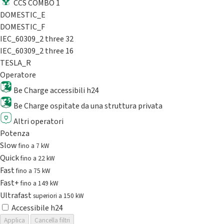
CCS COMBO 1
DOMESTIC_E
DOMESTIC_F
IEC_60309_2 three 32
IEC_60309_2 three 16
TESLA_R
Operatore
Be Charge accessibili h24
Be Charge ospitate da una struttura privata
Altri operatori
Potenza
Slow
fino a 7 kW
Quick
fino a 22 kW
Fast
fino a 75 kW
Fast+
fino a 149 kW
Ultrafast
superiori a 150 kW
Accessibile h24
Applica
Cancella filtri