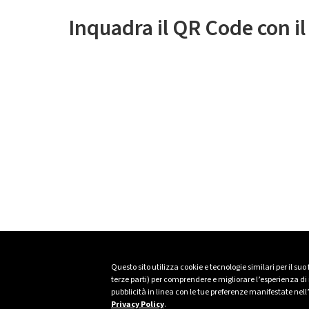
Inquadra il QR Code con i
Questo sito utilizza cookie e tecnologie similari per il suo
terze parti) per comprendere e migliorare l’esperienza di n
pubblicità in linea con le tue preferenze manifestate nell
Privacy Policy
.