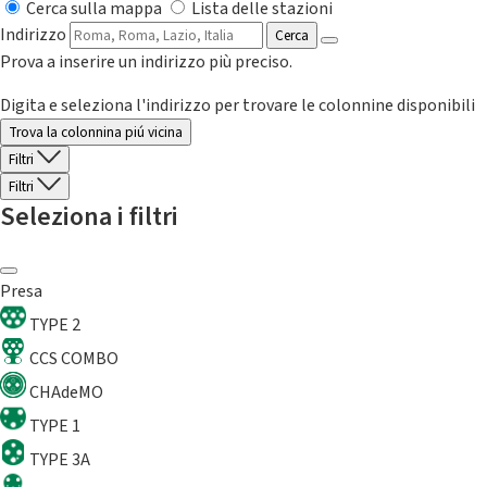
Cerca sulla mappa
Lista delle stazioni
Indirizzo
Cerca
Prova a inserire un indirizzo più preciso.
Digita e seleziona l'indirizzo per trovare le colonnine disponibili
Trova la colonnina piú vicina
Filtri
Filtri
Seleziona i filtri
Presa
TYPE 2
CCS COMBO
CHAdeMO
TYPE 1
TYPE 3A