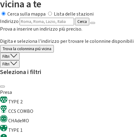
vicina a te
Cerca sulla mappa
Lista delle stazioni
Indirizzo
Cerca
Prova a inserire un indirizzo più preciso.
Digita e seleziona l'indirizzo per trovare le colonnine disponibili
Trova la colonnina piú vicina
Filtri
Filtri
Seleziona i filtri
Presa
TYPE 2
CCS COMBO
CHAdeMO
TYPE 1