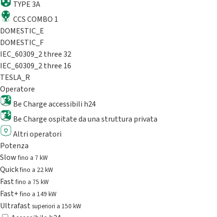
TYPE 3A
CCS COMBO 1
DOMESTIC_E
DOMESTIC_F
IEC_60309_2 three 32
IEC_60309_2 three 16
TESLA_R
Operatore
Be Charge accessibili h24
Be Charge ospitate da una struttura privata
Altri operatori
Potenza
Slow
fino a 7 kW
Quick
fino a 22 kW
Fast
fino a 75 kW
Fast+
fino a 149 kW
Ultrafast
superiori a 150 kW