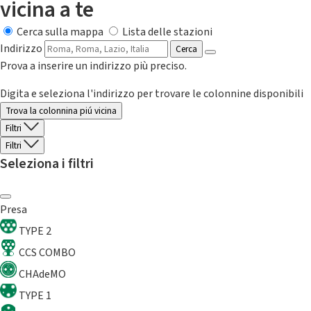
vicina a te
Cerca sulla mappa
Lista delle stazioni
Indirizzo
Cerca
Prova a inserire un indirizzo più preciso.
Digita e seleziona l'indirizzo per trovare le colonnine disponibili
Trova la colonnina piú vicina
Filtri
Filtri
Seleziona i filtri
Presa
TYPE 2
CCS COMBO
CHAdeMO
TYPE 1