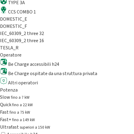
TYPE 3A
CCS COMBO 1
DOMESTIC_E
DOMESTIC_F
IEC_60309_2 three 32
IEC_60309_2 three 16
TESLA_R
Operatore
Be Charge accessibili h24
Be Charge ospitate da una struttura privata
Altri operatori
Potenza
Slow
fino a 7 kW
Quick
fino a 22 kW
Fast
fino a 75 kW
Fast+
fino a 149 kW
Ultrafast
superiori a 150 kW