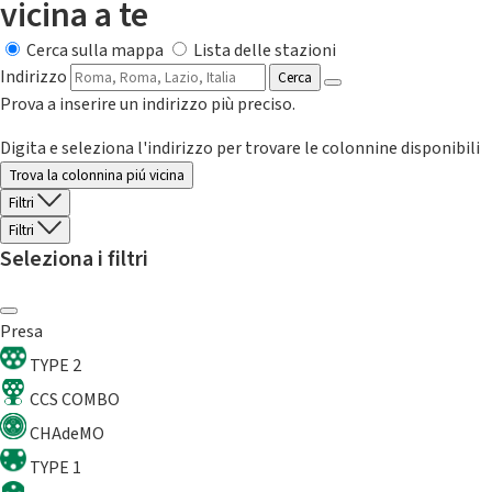
vicina a te
Cerca sulla mappa
Lista delle stazioni
Indirizzo
Cerca
Prova a inserire un indirizzo più preciso.
Digita e seleziona l'indirizzo per trovare le colonnine disponibili
Trova la colonnina piú vicina
Filtri
Filtri
Seleziona i filtri
Presa
TYPE 2
CCS COMBO
CHAdeMO
TYPE 1