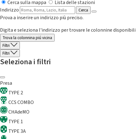
Cerca sulla mappa
Lista delle stazioni
Indirizzo
Cerca
Prova a inserire un indirizzo più preciso.
Digita e seleziona l'indirizzo per trovare le colonnine disponibili
Trova la colonnina piú vicina
Filtri
Filtri
Seleziona i filtri
Presa
TYPE 2
CCS COMBO
CHAdeMO
TYPE 1
TYPE 3A