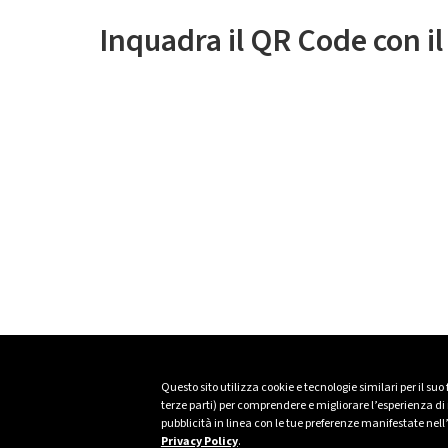
Inquadra il QR Code con i
Questo sito utilizza cookie e tecnologie similari per il suo
terze parti) per comprendere e migliorare l’esperienza di n
pubblicità in linea con le tue preferenze manifestate nell
Privacy Policy
.