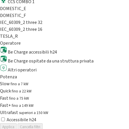
CCS COMBO 1
DOMESTIC_E
DOMESTIC_F
IEC_60309_2 three 32
IEC_60309_2 three 16
TESLA_R
Operatore
Be Charge accessibili h24
Be Charge ospitate da una struttura privata
Altri operatori
Potenza
Slow
fino a 7 kW
Quick
fino a 22 kW
Fast
fino a 75 kW
Fast+
fino a 149 kW
Ultrafast
superiori a 150 kW
Accessibile h24
Applica
Cancella filtri