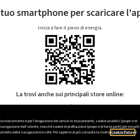
l tuo smartphone per scaricare l'
Inizia a fare il pieno di energia.
La trovi anche sui principali store online:
 funzionamento e per l’erogazione dei servizi in esso presenti, cookie analitici (propri e di
avigazione dell’utente, nonché cookie di profilazione (propri e di terze parti) per inviarti
’ambito della navigazione in rete. Per saperne di più consulta la nostra
Cookie Policy
e