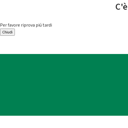
C'è
Per favore riprova piú tardi
Chiudi