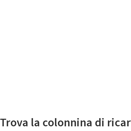
Il
Mappa colonnine di ricarica auto elettriche
Trova la colonnina di ricar