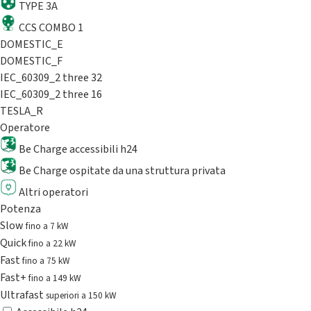
TYPE 3A
CCS COMBO 1
DOMESTIC_E
DOMESTIC_F
IEC_60309_2 three 32
IEC_60309_2 three 16
TESLA_R
Operatore
Be Charge accessibili h24
Be Charge ospitate da una struttura privata
Altri operatori
Potenza
Slow
fino a 7 kW
Quick
fino a 22 kW
Fast
fino a 75 kW
Fast+
fino a 149 kW
Ultrafast
superiori a 150 kW