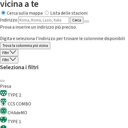
vicina a te
Cerca sulla mappa
Lista delle stazioni
Indirizzo
Cerca
Prova a inserire un indirizzo più preciso.
Digita e seleziona l'indirizzo per trovare le colonnine disponibili
Trova la colonnina piú vicina
Filtri
Filtri
Seleziona i filtri
Presa
TYPE 2
CCS COMBO
CHAdeMO
TYPE 1