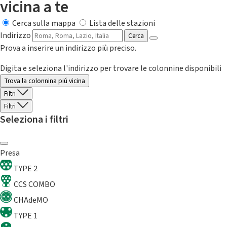
vicina a te
Cerca sulla mappa
Lista delle stazioni
Indirizzo
Cerca
Prova a inserire un indirizzo più preciso.
Digita e seleziona l'indirizzo per trovare le colonnine disponibili
Trova la colonnina piú vicina
Filtri
Filtri
Seleziona i filtri
Presa
TYPE 2
CCS COMBO
CHAdeMO
TYPE 1