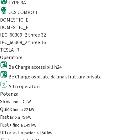
TYPE 3A
CCS COMBO 1
DOMESTIC_E
DOMESTIC_F
IEC_60309_2 three 32
IEC_60309_2 three 16
TESLA_R
Operatore
Be Charge accessibili h24
Be Charge ospitate da una struttura privata
Altri operatori
Potenza
Slow
fino a 7 kW
Quick
fino a 22 kW
Fast
fino a 75 kW
Fast+
fino a 149 kW
Ultrafast
superiori a 150 kW