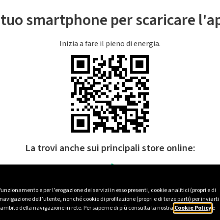
l tuo smartphone per scaricare l'
Inizia a fare il pieno di energia.
La trovi anche sui principali store online:
 funzionamento e per l’erogazione dei servizi in esso presenti, cookie analitici (propri e di
avigazione dell’utente, nonché cookie di profilazione (propri e di terze parti) per inviarti
’ambito della navigazione in rete. Per saperne di più consulta la nostra
Cookie Policy
e