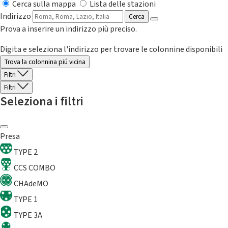
Cerca sulla mappa
Lista delle stazioni
Indirizzo
Cerca
Prova a inserire un indirizzo più preciso.
Digita e seleziona l'indirizzo per trovare le colonnine disponibili
Trova la colonnina piú vicina
Filtri
Filtri
Seleziona i filtri
Presa
TYPE 2
CCS COMBO
CHAdeMO
TYPE 1
TYPE 3A