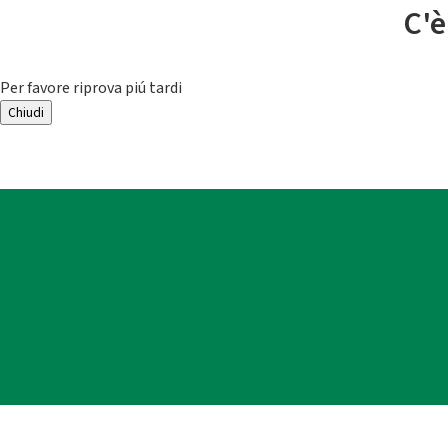
C'è
Per favore riprova piú tardi
Chiudi