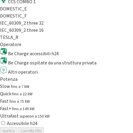
CCS COMBO 1
DOMESTIC_E
DOMESTIC_F
IEC_60309_2 three 32
IEC_60309_2 three 16
TESLA_R
Operatore
Be Charge accessibili h24
Be Charge ospitate da una struttura privata
Altri operatori
Potenza
Slow
fino a 7 kW
Quick
fino a 22 kW
Fast
fino a 75 kW
Fast+
fino a 149 kW
Ultrafast
superiori a 150 kW
Accessibile h24
Applica
Cancella filtri