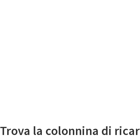
Il
Mappa colonnine di ricarica auto elettriche
Trova la colonnina di ricar