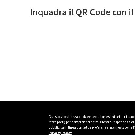
Inquadra il QR Code con i
Questo sito utilizza cookie e tecnologie similari per il suo
terze parti) per comprendere e migliorare l’esperienza di n
pubblicità in linea con le tue preferenze manifestate nell
Privacy Policy
.