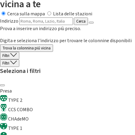
vicina a te
Cerca sulla mappa
Lista delle stazioni
Indirizzo
Cerca
Prova a inserire un indirizzo più preciso.
Digita e seleziona l'indirizzo per trovare le colonnine disponibili
Trova la colonnina piú vicina
Filtri
Filtri
Seleziona i filtri
Presa
TYPE 2
CCS COMBO
CHAdeMO
TYPE 1