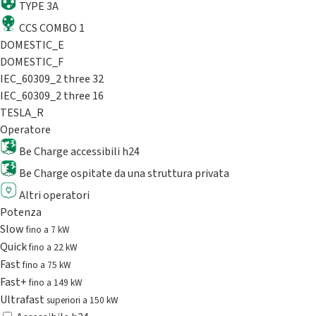
TYPE 3A
CCS COMBO 1
DOMESTIC_E
DOMESTIC_F
IEC_60309_2 three 32
IEC_60309_2 three 16
TESLA_R
Operatore
Be Charge accessibili h24
Be Charge ospitate da una struttura privata
Altri operatori
Potenza
Slow
fino a 7 kW
Quick
fino a 22 kW
Fast
fino a 75 kW
Fast+
fino a 149 kW
Ultrafast
superiori a 150 kW