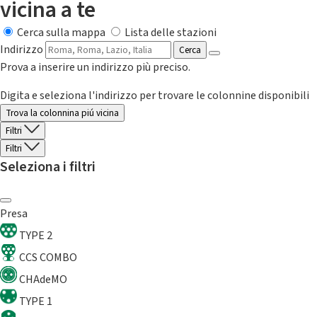
vicina a te
Cerca sulla mappa
Lista delle stazioni
Indirizzo
Cerca
Prova a inserire un indirizzo più preciso.
Digita e seleziona l'indirizzo per trovare le colonnine disponibili
Trova la colonnina piú vicina
Filtri
Filtri
Seleziona i filtri
Presa
TYPE 2
CCS COMBO
CHAdeMO
TYPE 1