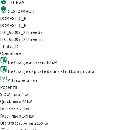
TYPE 3A
CCS COMBO 1
DOMESTIC_E
DOMESTIC_F
IEC_60309_2 three 32
IEC_60309_2 three 16
TESLA_R
Operatore
Be Charge accessibili h24
Be Charge ospitate da una struttura privata
Altri operatori
Potenza
Slow
fino a 7 kW
Quick
fino a 22 kW
Fast
fino a 75 kW
Fast+
fino a 149 kW
Ultrafast
superiori a 150 kW