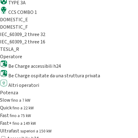
TYPE 3A
CCS COMBO 1
DOMESTIC_E
DOMESTIC_F
IEC_60309_2 three 32
IEC_60309_2 three 16
TESLA_R
Operatore
Be Charge accessibili h24
Be Charge ospitate da una struttura privata
Altri operatori
Potenza
Slow
fino a 7 kW
Quick
fino a 22 kW
Fast
fino a 75 kW
Fast+
fino a 149 kW
Ultrafast
superiori a 150 kW