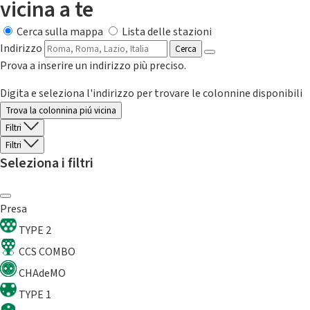
vicina a te
Cerca sulla mappa
Lista delle stazioni
Indirizzo
Cerca
Prova a inserire un indirizzo più preciso.
Digita e seleziona l'indirizzo per trovare le colonnine disponibili
Trova la colonnina piú vicina
Filtri
Filtri
Seleziona i filtri
Presa
TYPE 2
CCS COMBO
CHAdeMO
TYPE 1