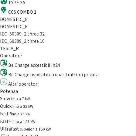
TYPE 3A
CCS COMBO 1
DOMESTIC_E
DOMESTIC_F
IEC_60309_2 three 32
IEC_60309_2 three 16
TESLA_R
Operatore
Be Charge accessibili h24
Be Charge ospitate da una struttura privata
Altri operatori
Potenza
Slow
fino a 7 kW
Quick
fino a 22 kW
Fast
fino a 75 kW
Fast+
fino a 149 kW
Ultrafast
superiori a 150 kW