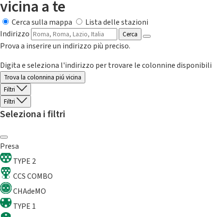
vicina a te
Cerca sulla mappa
Lista delle stazioni
Indirizzo
Cerca
Prova a inserire un indirizzo più preciso.
Digita e seleziona l'indirizzo per trovare le colonnine disponibili
Trova la colonnina piú vicina
Filtri
Filtri
Seleziona i filtri
Presa
TYPE 2
CCS COMBO
CHAdeMO
TYPE 1