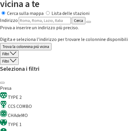
vicina a te
Cerca sulla mappa
Lista delle stazioni
Indirizzo
Cerca
Prova a inserire un indirizzo più preciso.
Digita e seleziona l'indirizzo per trovare le colonnine disponibili
Trova la colonnina piú vicina
Filtri
Filtri
Seleziona i filtri
Presa
TYPE 2
CCS COMBO
CHAdeMO
TYPE 1