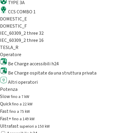
TYPE 3A
CCS COMBO 1
DOMESTIC_E
DOMESTIC_F
IEC_60309_2 three 32
IEC_60309_2 three 16
TESLA_R
Operatore
Be Charge accessibili h24
Be Charge ospitate da una struttura privata
Altri operatori
Potenza
Slow
fino a 7 kW
Quick
fino a 22 kW
Fast
fino a 75 kW
Fast+
fino a 149 kW
Ultrafast
superiori a 150 kW