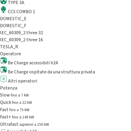
TYPE 3A
CCS COMBO 1
DOMESTIC_E
DOMESTIC_F
IEC_60309_2 three 32
IEC_60309_2 three 16
TESLA_R
Operatore
Be Charge accessibili h24
Be Charge ospitate da una struttura privata
Altri operatori
Potenza
Slow
fino a 7 kW
Quick
fino a 22 kW
Fast
fino a 75 kW
Fast+
fino a 149 kW
Ultrafast
superiori a 150 kW