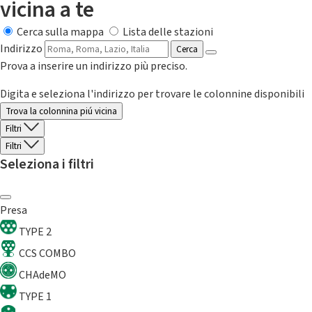
vicina a te
Cerca sulla mappa
Lista delle stazioni
Indirizzo
Cerca
Prova a inserire un indirizzo più preciso.
Digita e seleziona l'indirizzo per trovare le colonnine disponibili
Trova la colonnina piú vicina
Filtri
Filtri
Seleziona i filtri
Presa
TYPE 2
CCS COMBO
CHAdeMO
TYPE 1