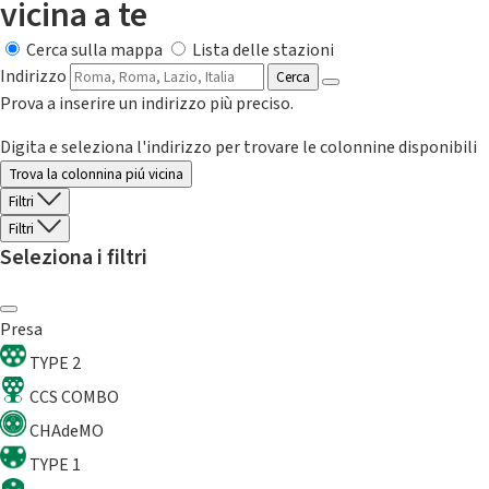
vicina a te
Cerca sulla mappa
Lista delle stazioni
Indirizzo
Cerca
Prova a inserire un indirizzo più preciso.
Digita e seleziona l'indirizzo per trovare le colonnine disponibili
Trova la colonnina piú vicina
Filtri
Filtri
Seleziona i filtri
Presa
TYPE 2
CCS COMBO
CHAdeMO
TYPE 1