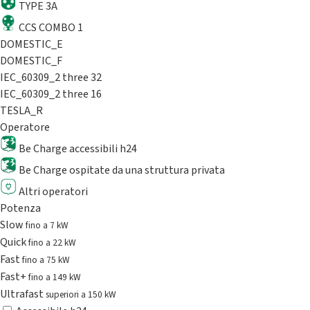
TYPE 3A
CCS COMBO 1
DOMESTIC_E
DOMESTIC_F
IEC_60309_2 three 32
IEC_60309_2 three 16
TESLA_R
Operatore
Be Charge accessibili h24
Be Charge ospitate da una struttura privata
Altri operatori
Potenza
Slow
fino a 7 kW
Quick
fino a 22 kW
Fast
fino a 75 kW
Fast+
fino a 149 kW
Ultrafast
superiori a 150 kW