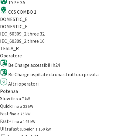
TYPE 3A
CCS COMBO 1
DOMESTIC_E
DOMESTIC_F
IEC_60309_2 three 32
IEC_60309_2 three 16
TESLA_R
Operatore
Be Charge accessibili h24
Be Charge ospitate da una struttura privata
Altri operatori
Potenza
Slow
fino a 7 kW
Quick
fino a 22 kW
Fast
fino a 75 kW
Fast+
fino a 149 kW
Ultrafast
superiori a 150 kW