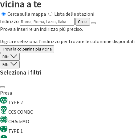
vicina a te
Cerca sulla mappa
Lista delle stazioni
Indirizzo
Cerca
Prova a inserire un indirizzo più preciso.
Digita e seleziona l'indirizzo per trovare le colonnine disponibili
Trova la colonnina piú vicina
Filtri
Filtri
Seleziona i filtri
Presa
TYPE 2
CCS COMBO
CHAdeMO
TYPE 1