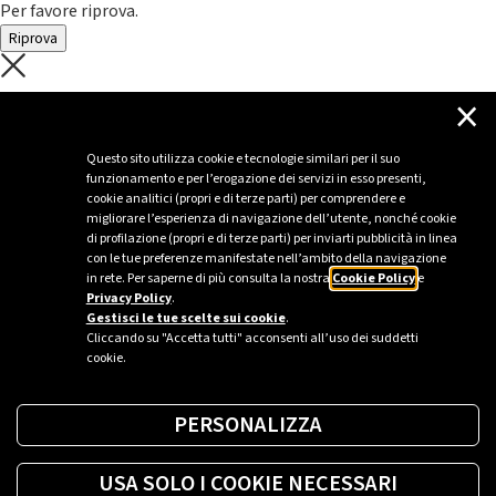
Per favore riprova.
Riprova
C'è un problema con il recupero dei
×
dati.
Questo sito utilizza cookie e tecnologie similari per il suo
funzionamento e per l’erogazione dei servizi in esso presenti,
Per favore riprova piú tardi
cookie analitici (propri e di terze parti) per comprendere e
migliorare l’esperienza di navigazione dell’utente, nonché cookie
Chiudi
di profilazione (propri e di terze parti) per inviarti pubblicità in linea
con le tue preferenze manifestate nell’ambito della navigazione
in rete. Per saperne di più consulta la nostra
Cookie Policy
e
Privacy Policy
.
Sei un’azienda o una PA?
Gestisci le tue scelte sui cookie
.
Cliccando su "Accetta tutti" acconsenti all’uso dei suddetti
cookie.
Trova la soluzione più giusta per te.
PERSONALIZZA
Richiedi una colonnina
USA SOLO I COOKIE NECESSARI