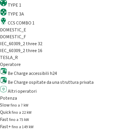
TYPE 1
TYPE 3A
CCS COMBO 1
DOMESTIC_E
DOMESTIC_F
IEC_60309_2 three 32
IEC_60309_2 three 16
TESLA_R
Operatore
Be Charge accessibili h24
Be Charge ospitate da una struttura privata
Altri operatori
Potenza
Slow
fino a 7 kW
Quick
fino a 22 kW
Fast
fino a 75 kW
Fast+
fino a 149 kW