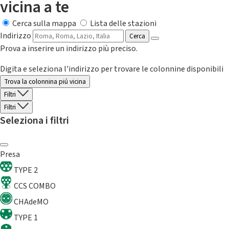
vicina a te
Cerca sulla mappa
Lista delle stazioni
Indirizzo
Cerca
Prova a inserire un indirizzo più preciso.
Digita e seleziona l'indirizzo per trovare le colonnine disponibili
Trova la colonnina piú vicina
Filtri
Filtri
Seleziona i filtri
Presa
TYPE 2
CCS COMBO
CHAdeMO
TYPE 1