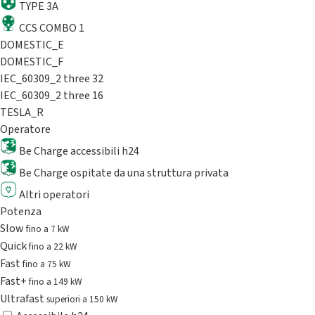
TYPE 3A
CCS COMBO 1
DOMESTIC_E
DOMESTIC_F
IEC_60309_2 three 32
IEC_60309_2 three 16
TESLA_R
Operatore
Be Charge accessibili h24
Be Charge ospitate da una struttura privata
Altri operatori
Potenza
Slow
fino a 7 kW
Quick
fino a 22 kW
Fast
fino a 75 kW
Fast+
fino a 149 kW
Ultrafast
superiori a 150 kW