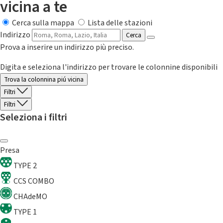
vicina a te
Cerca sulla mappa
Lista delle stazioni
Indirizzo
Cerca
Prova a inserire un indirizzo più preciso.
Digita e seleziona l'indirizzo per trovare le colonnine disponibili
Trova la colonnina piú vicina
Filtri
Filtri
Seleziona i filtri
Presa
TYPE 2
CCS COMBO
CHAdeMO
TYPE 1