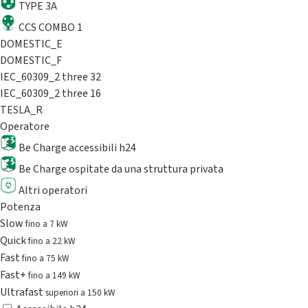
TYPE 3A
CCS COMBO 1
DOMESTIC_E
DOMESTIC_F
IEC_60309_2 three 32
IEC_60309_2 three 16
TESLA_R
Operatore
Be Charge accessibili h24
Be Charge ospitate da una struttura privata
Altri operatori
Potenza
Slow
fino a 7 kW
Quick
fino a 22 kW
Fast
fino a 75 kW
Fast+
fino a 149 kW
Ultrafast
superiori a 150 kW