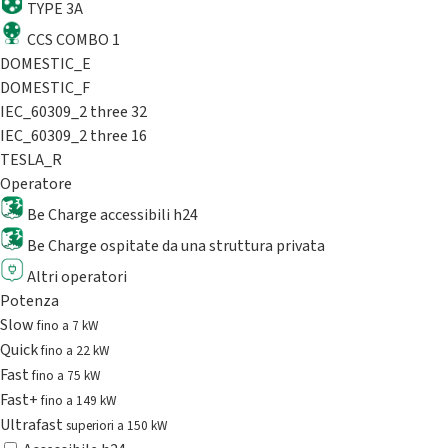
TYPE 3A
CCS COMBO 1
DOMESTIC_E
DOMESTIC_F
IEC_60309_2 three 32
IEC_60309_2 three 16
TESLA_R
Operatore
Be Charge accessibili h24
Be Charge ospitate da una struttura privata
Altri operatori
Potenza
Slow
fino a 7 kW
Quick
fino a 22 kW
Fast
fino a 75 kW
Fast+
fino a 149 kW
Ultrafast
superiori a 150 kW