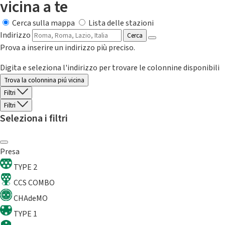
vicina a te
Cerca sulla mappa
Lista delle stazioni
Indirizzo
Cerca
Prova a inserire un indirizzo più preciso.
Digita e seleziona l'indirizzo per trovare le colonnine disponibili
Trova la colonnina piú vicina
Filtri
Filtri
Seleziona i filtri
Presa
TYPE 2
CCS COMBO
CHAdeMO
TYPE 1