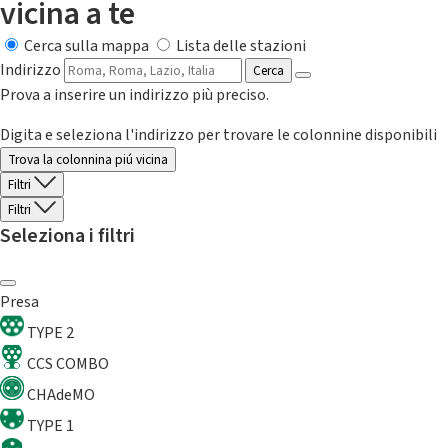
vicina a te
Cerca sulla mappa
Lista delle stazioni
Indirizzo
Cerca
Prova a inserire un indirizzo più preciso.
Digita e seleziona l'indirizzo per trovare le colonnine disponibili
Trova la colonnina piú vicina
Filtri
Filtri
Seleziona i filtri
Presa
TYPE 2
CCS COMBO
CHAdeMO
TYPE 1