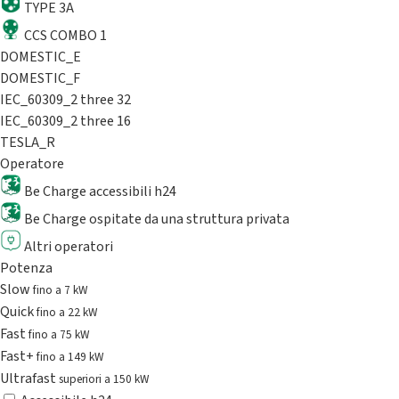
TYPE 3A
CCS COMBO 1
DOMESTIC_E
DOMESTIC_F
IEC_60309_2 three 32
IEC_60309_2 three 16
TESLA_R
Operatore
Be Charge accessibili h24
Be Charge ospitate da una struttura privata
Altri operatori
Potenza
Slow
fino a 7 kW
Quick
fino a 22 kW
Fast
fino a 75 kW
Fast+
fino a 149 kW
Ultrafast
superiori a 150 kW