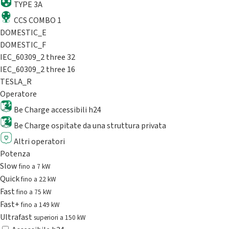
TYPE 3A
CCS COMBO 1
DOMESTIC_E
DOMESTIC_F
IEC_60309_2 three 32
IEC_60309_2 three 16
TESLA_R
Operatore
Be Charge accessibili h24
Be Charge ospitate da una struttura privata
Altri operatori
Potenza
Slow
fino a 7 kW
Quick
fino a 22 kW
Fast
fino a 75 kW
Fast+
fino a 149 kW
Ultrafast
superiori a 150 kW