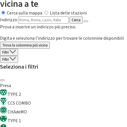
vicina a te
Cerca sulla mappa
Lista delle stazioni
Indirizzo
Cerca
Prova a inserire un indirizzo più preciso.
Digita e seleziona l'indirizzo per trovare le colonnine disponibili
Trova la colonnina piú vicina
Filtri
Filtri
Seleziona i filtri
Presa
TYPE 2
CCS COMBO
CHAdeMO
TYPE 1