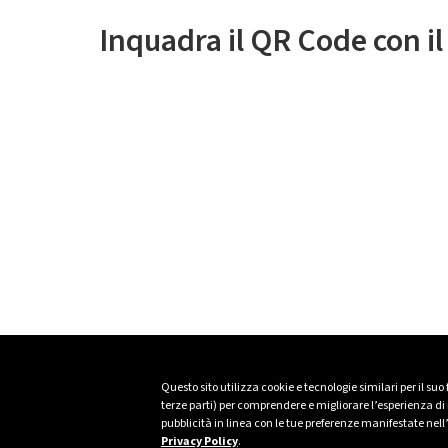
Inquadra il QR Code con i
Questo sito utilizza cookie e tecnologie similari per il suo
terze parti) per comprendere e migliorare l’esperienza di n
pubblicità in linea con le tue preferenze manifestate nell
Privacy Policy
.