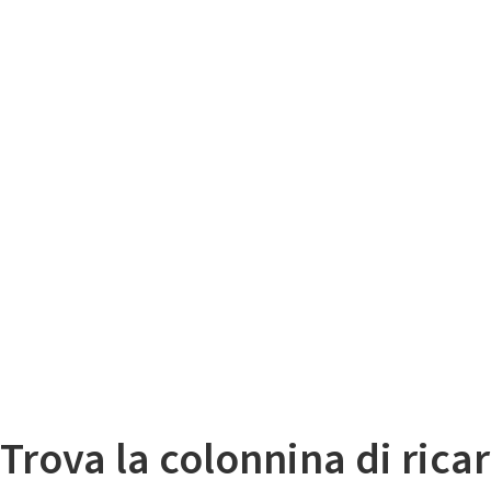
Il
Mappa colonnine di ricarica auto elettriche
Trova la colonnina di ricar