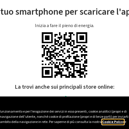
l tuo smartphone per scaricare l'
Inizia a fare il pieno di energia.
La trovi anche sui principali store online:
 funzionamento e per l’erogazione dei servizi in esso presenti, cookie analitici (propri e di
avigazione dell’utente, nonché cookie di profilazione (propri e di terze parti) per inviarti
’ambito della navigazione in rete. Per saperne di più consulta la nostra
Cookie Policy
e