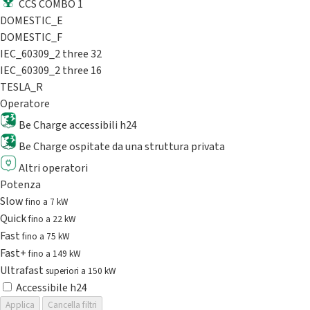
CCS COMBO 1
DOMESTIC_E
DOMESTIC_F
IEC_60309_2 three 32
IEC_60309_2 three 16
TESLA_R
Operatore
Be Charge accessibili h24
Be Charge ospitate da una struttura privata
Altri operatori
Potenza
Slow
fino a 7 kW
Quick
fino a 22 kW
Fast
fino a 75 kW
Fast+
fino a 149 kW
Ultrafast
superiori a 150 kW
Accessibile h24
Applica
Cancella filtri