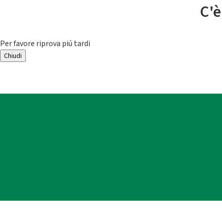
C'è
Per favore riprova piú tardi
Chiudi