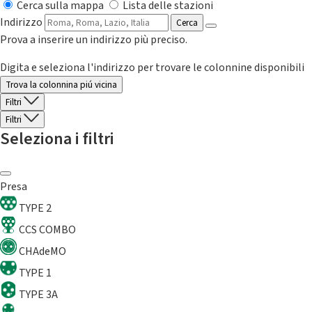
Cerca sulla mappa
Lista delle stazioni
Indirizzo
Cerca
Prova a inserire un indirizzo più preciso.
Digita e seleziona l'indirizzo per trovare le colonnine disponibili
Trova la colonnina piú vicina
Filtri
Filtri
Seleziona i filtri
Presa
TYPE 2
CCS COMBO
CHAdeMO
TYPE 1
TYPE 3A