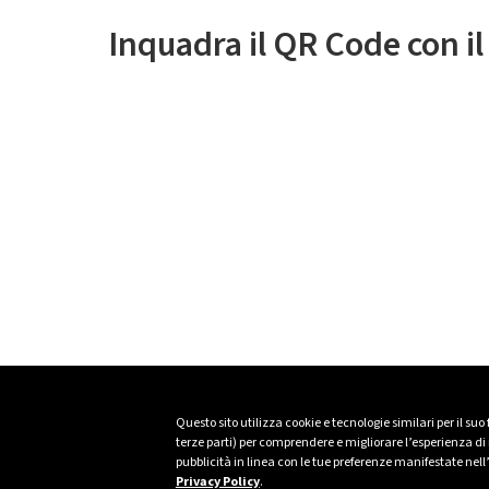
Inquadra il QR Code con i
Questo sito utilizza cookie e tecnologie similari per il suo
terze parti) per comprendere e migliorare l’esperienza di n
pubblicità in linea con le tue preferenze manifestate nell
Privacy Policy
.