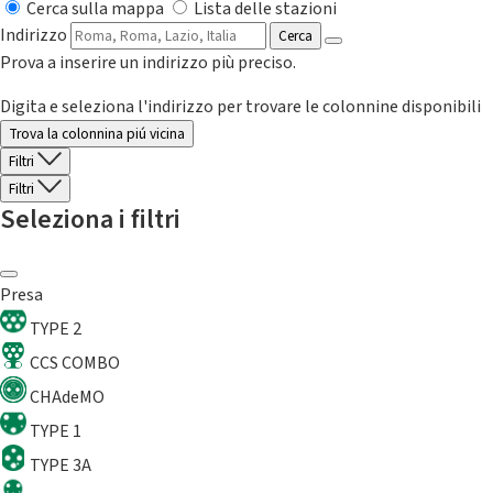
Cerca sulla mappa
Lista delle stazioni
Indirizzo
Cerca
Prova a inserire un indirizzo più preciso.
Digita e seleziona l'indirizzo per trovare le colonnine disponibili
Trova la colonnina piú vicina
Filtri
Filtri
Seleziona i filtri
Presa
TYPE 2
CCS COMBO
CHAdeMO
TYPE 1
TYPE 3A