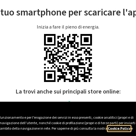
l tuo smartphone per scaricare l'
Inizia a fare il pieno di energia.
La trovi anche sui principali store online:
 funzionamento e per l’erogazione dei servizi in esso presenti, cookie analitici (propri e di
avigazione dell’utente, nonché cookie di profilazione (propri e di terze parti) per inviarti
’ambito della navigazione in rete. Per saperne di più consulta la nostra
Cookie Policy
e