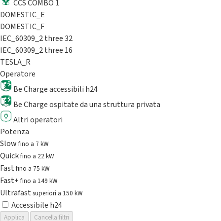
CCS COMBO 1
DOMESTIC_E
DOMESTIC_F
IEC_60309_2 three 32
IEC_60309_2 three 16
TESLA_R
Operatore
Be Charge accessibili h24
Be Charge ospitate da una struttura privata
Altri operatori
Potenza
Slow
fino a 7 kW
Quick
fino a 22 kW
Fast
fino a 75 kW
Fast+
fino a 149 kW
Ultrafast
superiori a 150 kW
Accessibile h24
Applica
Cancella filtri