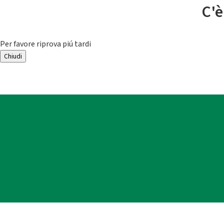
C'è
Per favore riprova piú tardi
Chiudi