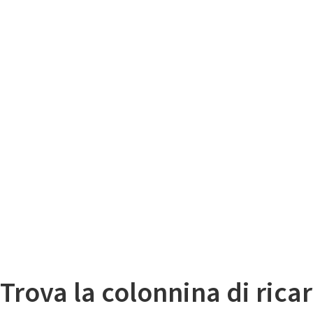
Il
Mappa colonnine di ricarica auto elettriche
Trova la colonnina di ricar