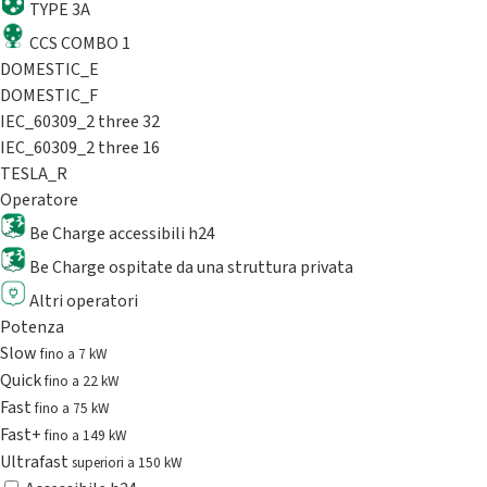
TYPE 3A
CCS COMBO 1
DOMESTIC_E
DOMESTIC_F
IEC_60309_2 three 32
IEC_60309_2 three 16
TESLA_R
Operatore
Be Charge accessibili h24
Be Charge ospitate da una struttura privata
Altri operatori
Potenza
Slow
fino a 7 kW
Quick
fino a 22 kW
Fast
fino a 75 kW
Fast+
fino a 149 kW
Ultrafast
superiori a 150 kW