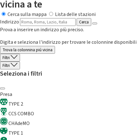
vicina a te
Cerca sulla mappa
Lista delle stazioni
Indirizzo
Cerca
Prova a inserire un indirizzo più preciso.
Digita e seleziona l'indirizzo per trovare le colonnine disponibili
Trova la colonnina piú vicina
Filtri
Filtri
Seleziona i filtri
Presa
TYPE 2
CCS COMBO
CHAdeMO
TYPE 1