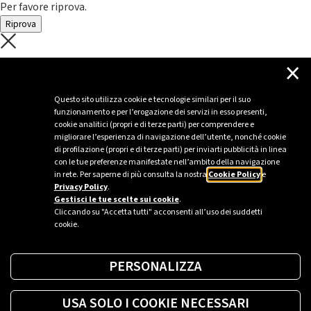
Per favore riprova.
Riprova
C'è un problema con il recupero dei
×
dati.
Questo sito utilizza cookie e tecnologie similari per il suo
funzionamento e per l’erogazione dei servizi in esso presenti,
Per favore riprova piú tardi
cookie analitici (propri e di terze parti) per comprendere e
migliorare l’esperienza di navigazione dell’utente, nonché cookie
Chiudi
di profilazione (propri e di terze parti) per inviarti pubblicità in linea
con le tue preferenze manifestate nell’ambito della navigazione
in rete. Per saperne di più consulta la nostra
Cookie Policy
e
Privacy Policy
.
Sei un’azienda o una PA?
Gestisci le tue scelte sui cookie
.
Cliccando su "Accetta tutti" acconsenti all’uso dei suddetti
cookie.
Trova la soluzione più giusta per te.
PERSONALIZZA
Richiedi una colonnina
USA SOLO I COOKIE NECESSARI