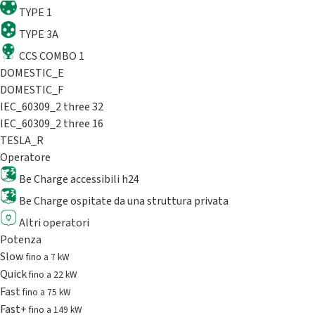
TYPE 1
TYPE 3A
CCS COMBO 1
DOMESTIC_E
DOMESTIC_F
IEC_60309_2 three 32
IEC_60309_2 three 16
TESLA_R
Operatore
Be Charge accessibili h24
Be Charge ospitate da una struttura privata
Altri operatori
Potenza
Slow
fino a 7 kW
Quick
fino a 22 kW
Fast
fino a 75 kW
Fast+
fino a 149 kW