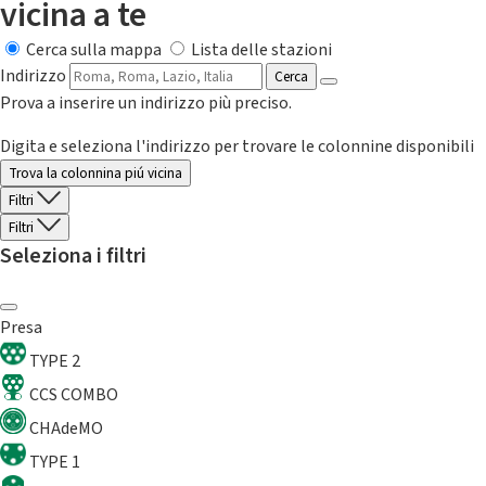
vicina a te
Cerca sulla mappa
Lista delle stazioni
Indirizzo
Cerca
Prova a inserire un indirizzo più preciso.
Digita e seleziona l'indirizzo per trovare le colonnine disponibili
Trova la colonnina piú vicina
Filtri
Filtri
Seleziona i filtri
Presa
TYPE 2
CCS COMBO
CHAdeMO
TYPE 1