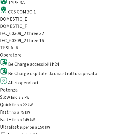
TYPE 3A
CCS COMBO 1
DOMESTIC_E
DOMESTIC_F
IEC_60309_2 three 32
IEC_60309_2 three 16
TESLA_R
Operatore
Be Charge accessibili h24
Be Charge ospitate da una struttura privata
Altri operatori
Potenza
Slow
fino a 7 kW
Quick
fino a 22 kW
Fast
fino a 75 kW
Fast+
fino a 149 kW
Ultrafast
superiori a 150 kW