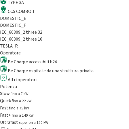
TYPE 3A
CCS COMBO 1
DOMESTIC_E
DOMESTIC_F
IEC_60309_2 three 32
IEC_60309_2 three 16
TESLA_R
Operatore
Be Charge accessibili h24
Be Charge ospitate da una struttura privata
Altri operatori
Potenza
Slow
fino a 7 kW
Quick
fino a 22 kW
Fast
fino a 75 kW
Fast+
fino a 149 kW
Ultrafast
superiori a 150 kW