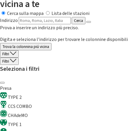
vicina a te
Cerca sulla mappa
Lista delle stazioni
Indirizzo
Cerca
Prova a inserire un indirizzo più preciso.
Digita e seleziona l'indirizzo per trovare le colonnine disponibili
Trova la colonnina piú vicina
Filtri
Filtri
Seleziona i filtri
Presa
TYPE 2
CCS COMBO
CHAdeMO
TYPE 1