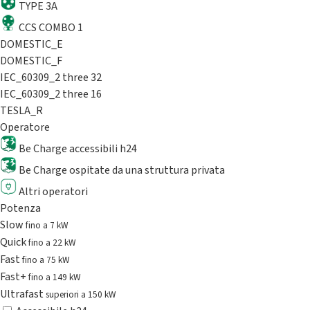
TYPE 3A
CCS COMBO 1
DOMESTIC_E
DOMESTIC_F
IEC_60309_2 three 32
IEC_60309_2 three 16
TESLA_R
Operatore
Be Charge accessibili h24
Be Charge ospitate da una struttura privata
Altri operatori
Potenza
Slow
fino a 7 kW
Quick
fino a 22 kW
Fast
fino a 75 kW
Fast+
fino a 149 kW
Ultrafast
superiori a 150 kW