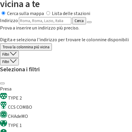
vicina a te
Cerca sulla mappa
Lista delle stazioni
Indirizzo
Cerca
Prova a inserire un indirizzo più preciso.
Digita e seleziona l'indirizzo per trovare le colonnine disponibili
Trova la colonnina piú vicina
Filtri
Filtri
Seleziona i filtri
Presa
TYPE 2
CCS COMBO
CHAdeMO
TYPE 1