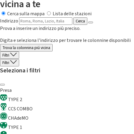
vicina a te
Cerca sulla mappa
Lista delle stazioni
Indirizzo
Cerca
Prova a inserire un indirizzo più preciso.
Digita e seleziona l'indirizzo per trovare le colonnine disponibili
Trova la colonnina piú vicina
Filtri
Filtri
Seleziona i filtri
Presa
TYPE 2
CCS COMBO
CHAdeMO
TYPE 1