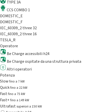
TYPE 3A
CCS COMBO 1
DOMESTIC_E
DOMESTIC_F
IEC_60309_2 three 32
IEC_60309_2 three 16
TESLA_R
Operatore
Be Charge accessibili h24
Be Charge ospitate da una struttura privata
Altri operatori
Potenza
Slow
fino a 7 kW
Quick
fino a 22 kW
Fast
fino a 75 kW
Fast+
fino a 149 kW
Ultrafast
superiori a 150 kW