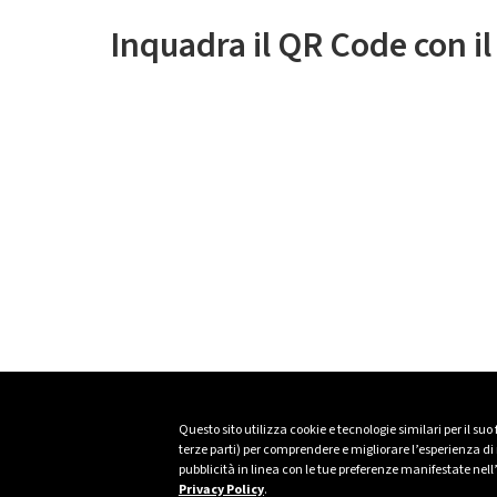
Inquadra il QR Code con i
Questo sito utilizza cookie e tecnologie similari per il suo
terze parti) per comprendere e migliorare l’esperienza di n
pubblicità in linea con le tue preferenze manifestate nell
Privacy Policy
.