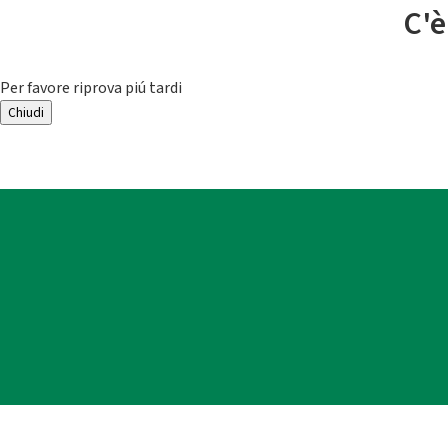
C'è
Per favore riprova piú tardi
Chiudi