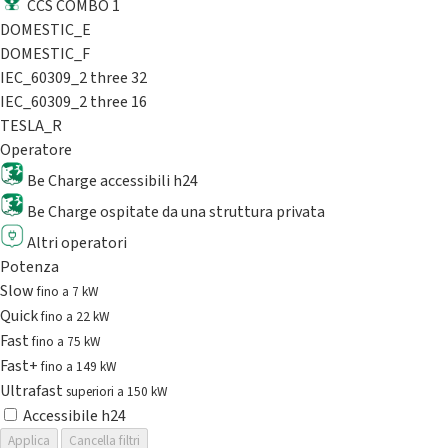
CCS COMBO 1
DOMESTIC_E
DOMESTIC_F
IEC_60309_2 three 32
IEC_60309_2 three 16
TESLA_R
Operatore
Be Charge accessibili h24
Be Charge ospitate da una struttura privata
Altri operatori
Potenza
Slow
fino a 7 kW
Quick
fino a 22 kW
Fast
fino a 75 kW
Fast+
fino a 149 kW
Ultrafast
superiori a 150 kW
Accessibile h24
Applica
Cancella filtri