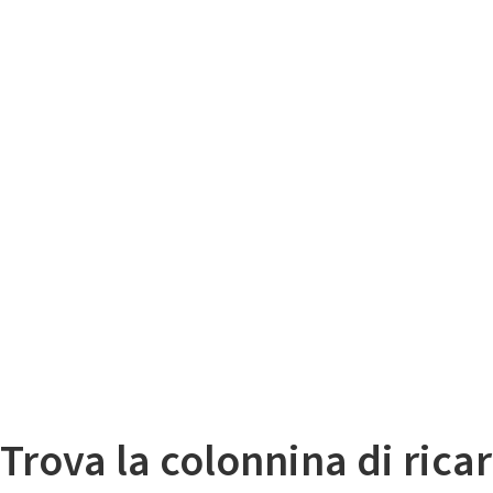
Il
Mappa colonnine di ricarica auto elettriche
Trova la colonnina di ricar