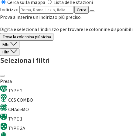
Cerca sulla mappa
Lista delle stazioni
Indirizzo
Cerca
Prova a inserire un indirizzo più preciso.
Digita e seleziona l'indirizzo per trovare le colonnine disponibili
Trova la colonnina piú vicina
Filtri
Filtri
Seleziona i filtri
Presa
TYPE 2
CCS COMBO
CHAdeMO
TYPE 1
TYPE 3A