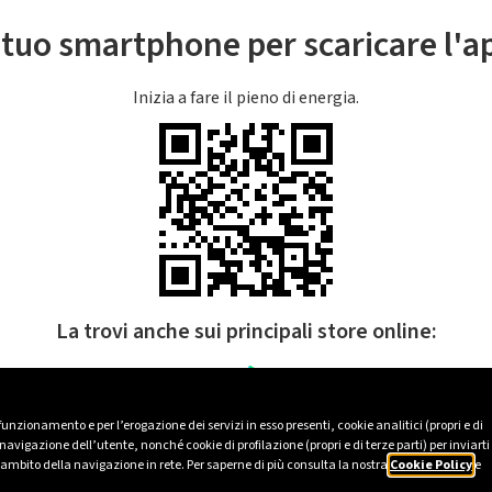
l tuo smartphone per scaricare l'
Inizia a fare il pieno di energia.
La trovi anche sui principali store online:
 funzionamento e per l’erogazione dei servizi in esso presenti, cookie analitici (propri e di
avigazione dell’utente, nonché cookie di profilazione (propri e di terze parti) per inviarti
’ambito della navigazione in rete. Per saperne di più consulta la nostra
Cookie Policy
e