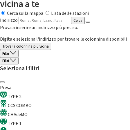
vicina a te
Cerca sulla mappa
Lista delle stazioni
Indirizzo
Cerca
Prova a inserire un indirizzo più preciso.
Digita e seleziona l'indirizzo per trovare le colonnine disponibili
Trova la colonnina piú vicina
Filtri
Filtri
Seleziona i filtri
Presa
TYPE 2
CCS COMBO
CHAdeMO
TYPE 1