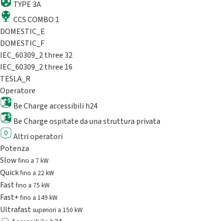
TYPE 3A
CCS COMBO 1
DOMESTIC_E
DOMESTIC_F
IEC_60309_2 three 32
IEC_60309_2 three 16
TESLA_R
Operatore
Be Charge accessibili h24
Be Charge ospitate da una struttura privata
Altri operatori
Potenza
Slow
fino a 7 kW
Quick
fino a 22 kW
Fast
fino a 75 kW
Fast+
fino a 149 kW
Ultrafast
superiori a 150 kW