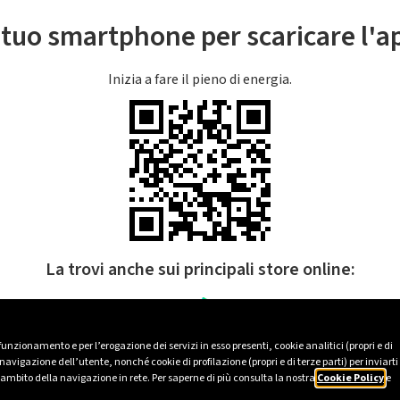
l tuo smartphone per scaricare l'
Inizia a fare il pieno di energia.
La trovi anche sui principali store online:
 funzionamento e per l’erogazione dei servizi in esso presenti, cookie analitici (propri e di
avigazione dell’utente, nonché cookie di profilazione (propri e di terze parti) per inviarti
’ambito della navigazione in rete. Per saperne di più consulta la nostra
Cookie Policy
e