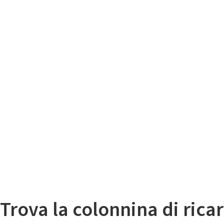
Il
Mappa colonnine di ricarica auto elettriche
Trova la colonnina di ricar