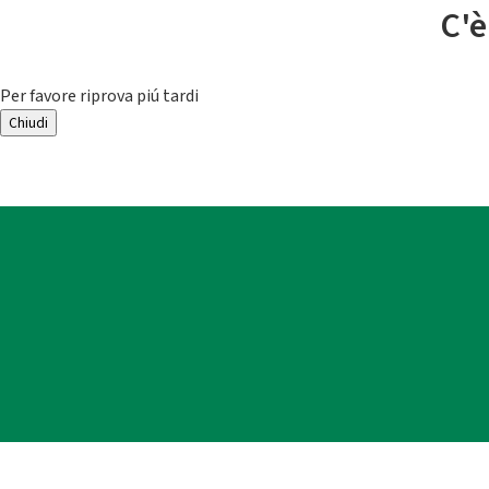
C'è
Per favore riprova piú tardi
Chiudi