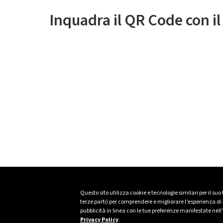
Inquadra il QR Code con i
Questo sito utilizza cookie e tecnologie similari per il suo
terze parti) per comprendere e migliorare l’esperienza di n
pubblicità in linea con le tue preferenze manifestate nell
Privacy Policy
.