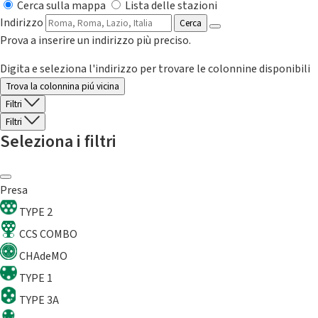
Cerca sulla mappa
Lista delle stazioni
Indirizzo
Cerca
Prova a inserire un indirizzo più preciso.
Digita e seleziona l'indirizzo per trovare le colonnine disponibili
Trova la colonnina piú vicina
Filtri
Filtri
Seleziona i filtri
Presa
TYPE 2
CCS COMBO
CHAdeMO
TYPE 1
TYPE 3A