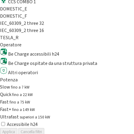
CCS COMBO 1
DOMESTIC_E
DOMESTIC_F
IEC_60309_2 three 32
IEC_60309_2 three 16
TESLA_R
Operatore
Be Charge accessibili h24
Be Charge ospitate da una struttura privata
Altri operatori
Potenza
Slow
fino a 7 kW
Quick
fino a 22 kW
Fast
fino a 75 kW
Fast+
fino a 149 kW
Ultrafast
superiori a 150 kW
Accessibile h24
Applica
Cancella filtri